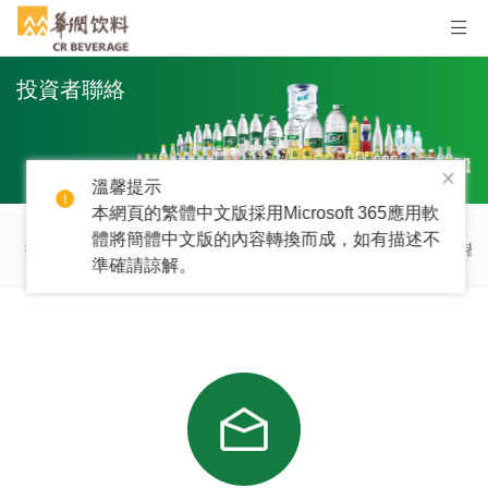
投資者聯絡
溫馨提示
本網頁的繁體中文版採用Microsoft 365應用軟
體將簡體中文版的內容轉換而成，如有描述不
招股文件
企業管治
公告及通函
財務信息
股票信息
投資者
準確請諒解。