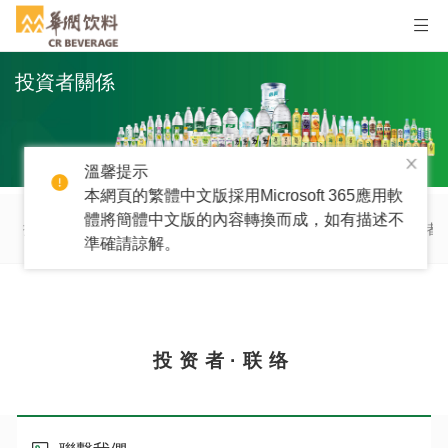
投資者關係
溫馨提示
本網頁的繁體中文版採用Microsoft 365應用軟
體將簡體中文版的內容轉換而成，如有描述不
招股文件
企業管治
公告及通函
財務信息
股票信息
投資者
準確請諒解。
投资者·联络