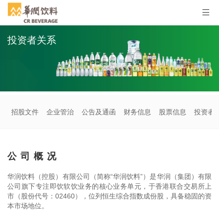
投资者关系
招股文件
企业管治
公告及通函
财务信息
股票信息
投资者
公司概况
华润饮料（控股）有限公司（简称“华润饮料”）是华润（集团）有限
公司旗下专注即饮软饮业务的核心业务单元，于香港联合交易所上
市（股份代号：02460），位列恒生综合指数成份股，具备稳固的资
本市场地位。